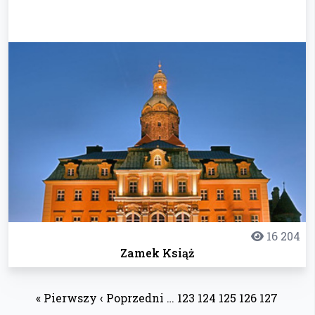
16 204
Zamek Książ
« Pierwszy
‹ Poprzedni
…
123
124
125
126
127