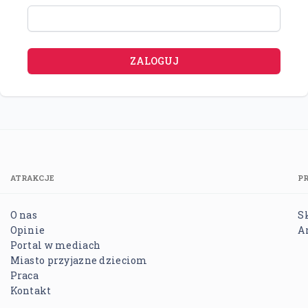
ATRAKCJE
P
O nas
S
Opinie
A
Portal w mediach
Miasto przyjazne dzieciom
Praca
Kontakt