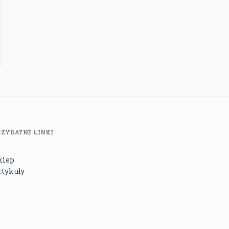
RZYDATNE LINKI
klep
rtykuły