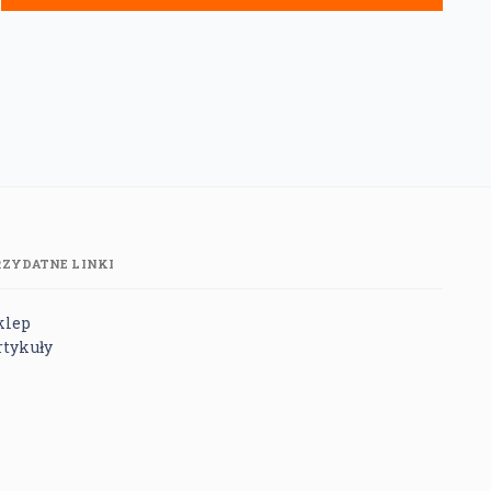
RZYDATNE LINKI
klep
rtykuły