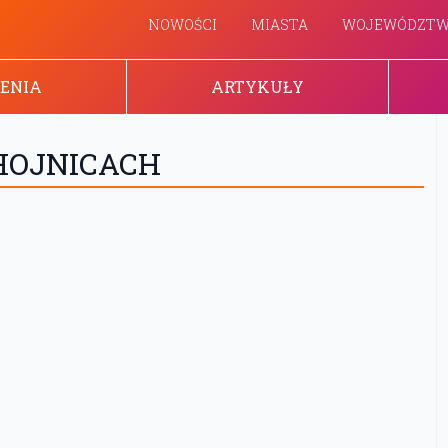
NOWOŚCI
MIASTA
WOJEWÓDZT
ENIA
ARTYKUŁY
CHOJNICACH