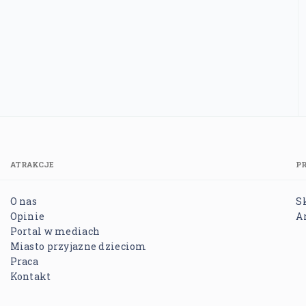
ATRAKCJE
P
O nas
S
Opinie
A
Portal w mediach
Miasto przyjazne dzieciom
Praca
Kontakt