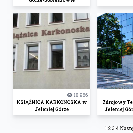
10 966
KSIĄŻNICA KARKONOSKA w
Zdrojowy Te
Jeleniej Górze
Jeleniej Gó
1
2
3
4
Nastę