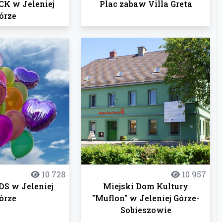
K w Jeleniej
Plac zabaw Villa Greta
órze
10 728
10 957
S w Jeleniej
Miejski Dom Kultury
órze
"Muflon" w Jeleniej Górze-
Sobieszowie