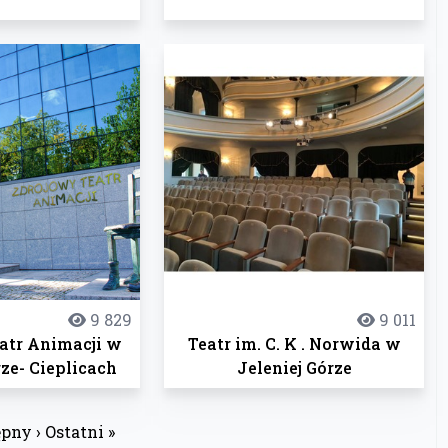
9 829
9 011
atr Animacji w
Teatr im. C. K . Norwida w
rze- Cieplicach
Jeleniej Górze
pny ›
Ostatni »