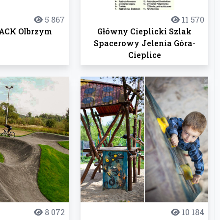
5 867
11 570
ACK Olbrzym
Główny Cieplicki Szlak
Spacerowy Jelenia Góra-
Cieplice
8 072
10 184