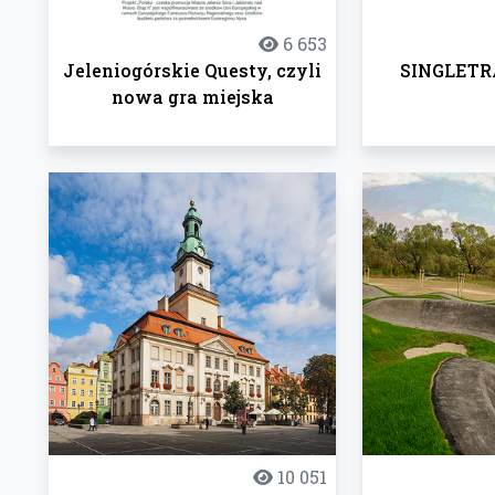
6 653
Jeleniogórskie Questy, czyli
SINGLETR
nowa gra miejska
10 051