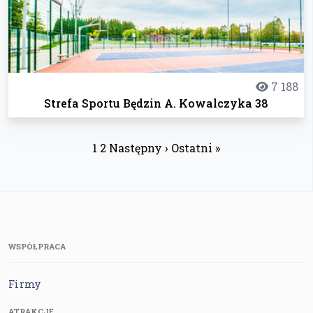
7 188
Strefa Sportu Będzin A. Kowalczyka 38
1
2
Następny ›
Ostatni »
WSPÓŁPRACA
Firmy
ATRAKCJE