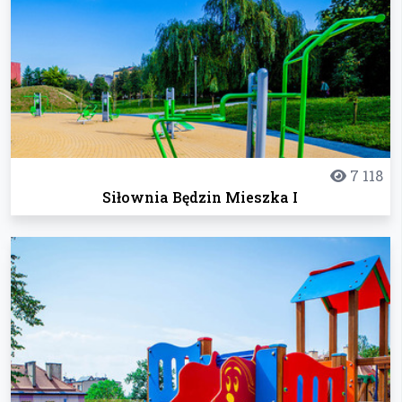
7 118
Siłownia Będzin Mieszka I