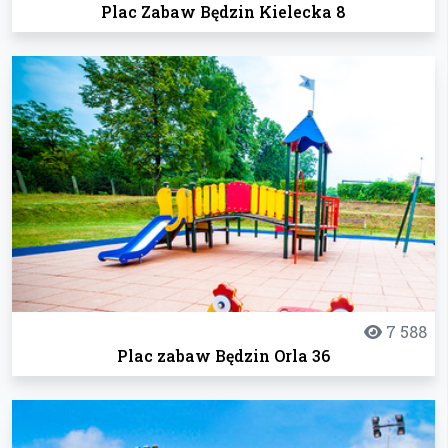
Plac Zabaw Będzin Kielecka 8
7 588
Plac zabaw Będzin Orla 36