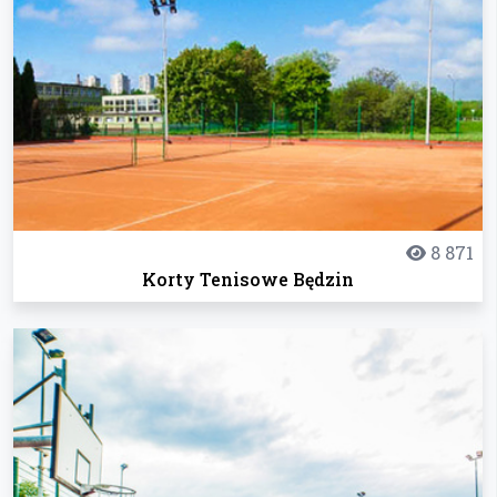
8 871
Korty Tenisowe Będzin