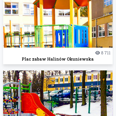
8 711
Plac zabaw Halinów Okuniewska