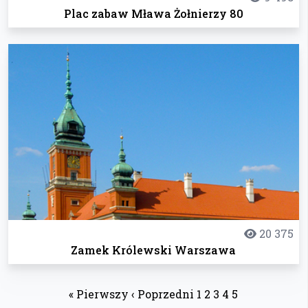
Plac zabaw Mława Żołnierzy 80
20 375
Zamek Królewski Warszawa
« Pierwszy
‹ Poprzedni
1
2
3
4
5