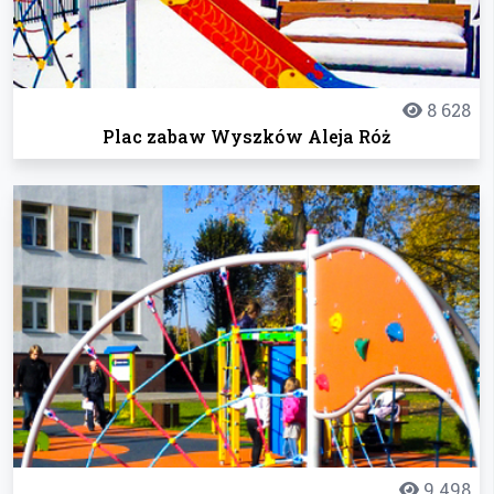
8 628
Plac zabaw Wyszków Aleja Róż
9 498