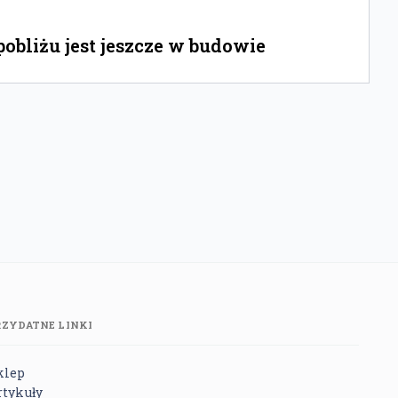
bliżu jest jeszcze w budowie
RZYDATNE LINKI
klep
rtykuły