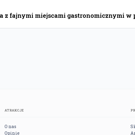
 z fajnymi miejscami gastronomicznymi w po
ATRAKCJE
P
O nas
S
Opinie
A