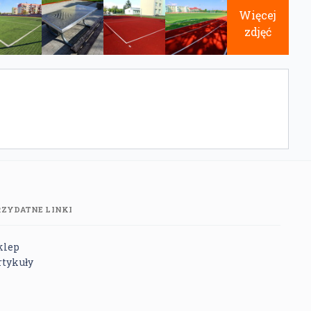
Więcej
zdjęć
RZYDATNE LINKI
klep
rtykuły