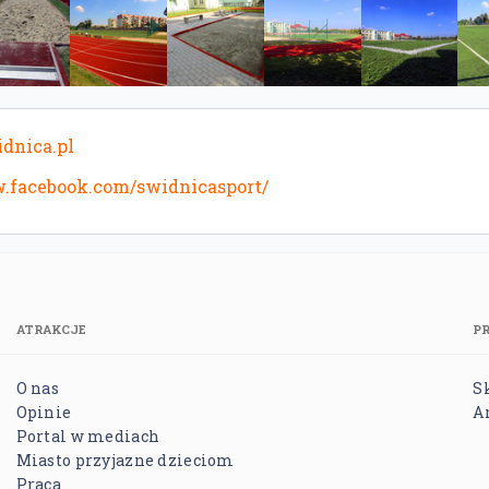
dnica.pl
w.facebook.com/swidnicasport/
ATRAKCJE
P
O nas
S
Opinie
A
Portal w mediach
Miasto przyjazne dzieciom
Praca