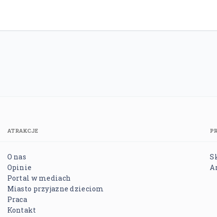
ATRAKCJE
P
O nas
S
Opinie
A
Portal w mediach
Miasto przyjazne dzieciom
Praca
Kontakt