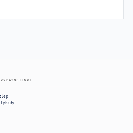
RZYDATNE LINKI
klep
rtykuły