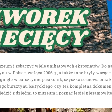
zeum i zobaczyć wiele unikatowych eksponatów. Do naj
ynu w Polsce, ważąca 2906 g., a także inne bryły ważąc
tygnięte w bursztynie: pasikonik, szyszka sosnowa oraz 
iego bursztynu bałtyckiego, czy też kompletna dokumen
edzić z dziećmi to muzeum i poznać lepiej niesamowit