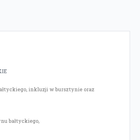
IE
tyckiego, inkluzji w bursztynie oraz
ynu bałtyckiego,