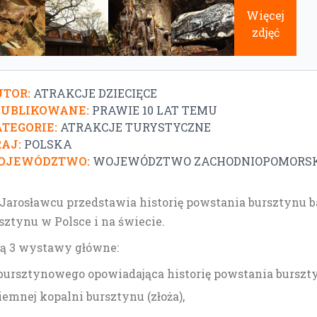
Więcej
zdjęć
TOR:
ATRAKCJE DZIECIĘCE
PUBLIKOWANE:
PRAWIE 10 LAT TEMU
TEGORIE:
ATRAKCJE TURYSTYCZNE
AJ:
POLSKA
OJEWÓDZTWO:
WOJEWÓDZTWO ZACHODNIOPOMORSK
rosławcu przedstawia historię powstania bursztynu bał
sztynu w Polsce i na świecie.
ą 3 wystawy główne:
 bursztynowego opowiadająca historię powstania burszt
emnej kopalni bursztynu (złoża),