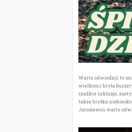
Warto odwiedzić to mu
wielkości bryła burszt
rzadkie inkluzje, zas
także bryłka niebiesk
Jarosławcu warto odwi