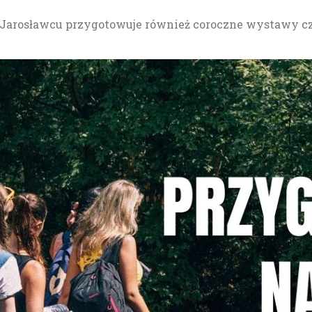
arosławcu przygotowuje również coroczne wystawy cza
.