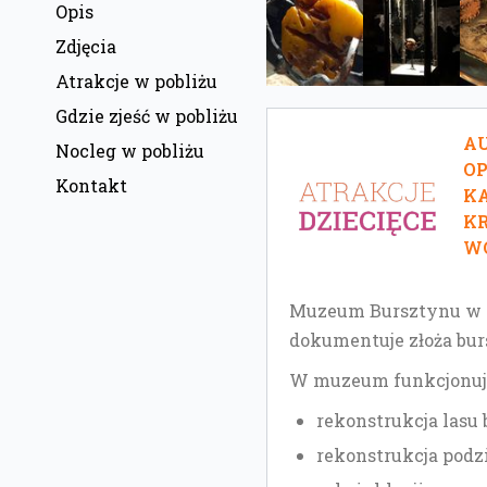
Opis
Zdjęcia
Atrakcje w pobliżu
Gdzie zjeść w pobliżu
AU
Nocleg w pobliżu
O
Kontakt
KA
KR
W
Muzeum Bursztynu w Ja
dokumentuje złoża bur
W muzeum funkcjonuj
rekonstrukcja lasu
rekonstrukcja podzi