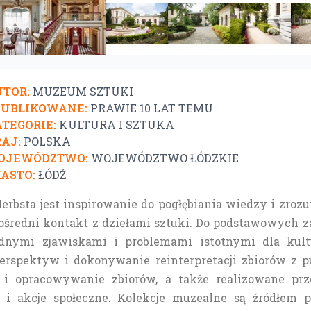
TOR:
MUZEUM SZTUKI
PUBLIKOWANE:
PRAWIE 10 LAT TEMU
TEGORIE:
KULTURA I SZTUKA
AJ:
POLSKA
OJEWÓDZTWO:
WOJEWÓDZTWO ŁÓDZKIE
ASTO:
ŁÓDŹ
rbsta jest inspirowanie do pogłębiania wiedzy i zrozumi
ośredni kontakt z dziełami sztuki. Do podstawowych 
odnymi zjawiskami i problemami istotnymi dla kult
spektyw i dokonywanie reinterpretacji zbiorów z p
 i opracowywanie zbiorów, a także realizowane p
i akcje społeczne. Kolekcje muzealne są źródłem p