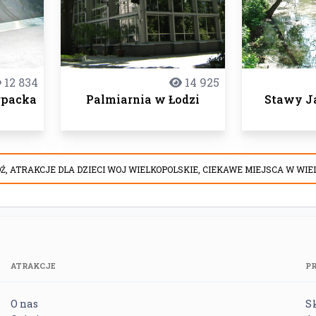
12 834
14 925
rpacka
Palmiarnia w Łodzi
Stawy J
Ź,
ATRAKCJE DLA DZIECI WOJ WIELKOPOLSKIE,
CIEKAWE MIEJSCA W WIE
ATRAKCJE
P
O nas
S