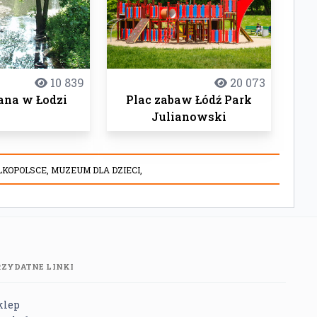
10 839
20 073
ana w Łodzi
Plac zabaw Łódź Park
Julianowski
LKOPOLSCE,
MUZEUM DLA DZIECI,
RZYDATNE LINKI
klep