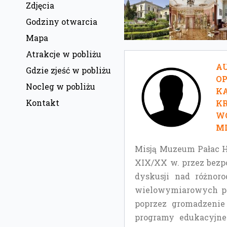
Zdjęcia
Godziny otwarcia
Mapa
Atrakcje w pobliżu
AU
Gdzie zjeść w pobliżu
O
Nocleg w pobliżu
KA
Kontakt
KR
W
MI
Misją Muzeum Pałac He
XIX/XX w. przez bezp
dyskusji nad różnor
wielowymiarowych per
poprzez gromadzenie
programy edukacyjne 