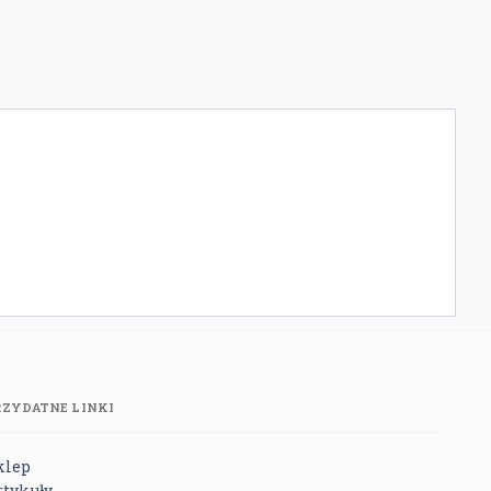
RZYDATNE LINKI
klep
rtykuły