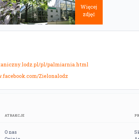
Więcej
zdjęć
aniczny.lodz.pl/pl/palmiarnia.html
w.facebook.com/Zielonalodz
ATRAKCJE
P
O nas
S
Opinie
A