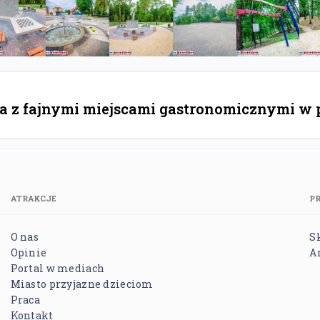
 z fajnymi miejscami gastronomicznymi w po
ATRAKCJE
P
O nas
S
Opinie
A
Portal w mediach
Miasto przyjazne dzieciom
Praca
Kontakt