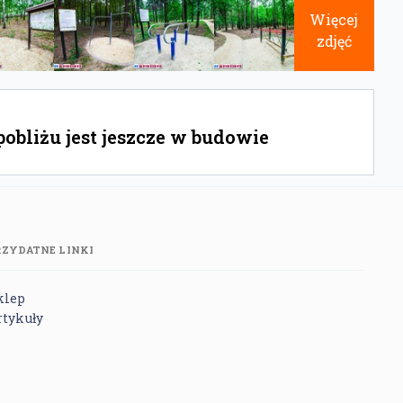
Więcej
zdjęć
bliżu jest jeszcze w budowie
RZYDATNE LINKI
klep
rtykuły