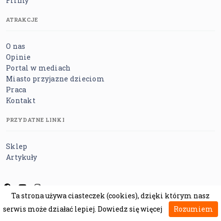
Firmy
ATRAKCJE
O nas
Opinie
Portal w mediach
Miasto przyjazne dzieciom
Praca
Kontakt
PRZYDATNE LINKI
Sklep
Artykuły
Ta strona używa ciasteczek (cookies), dzięki którym nasz
Regulamin
Polityka prywatności
Polityka cookies
serwis może działać lepiej.
Dowiedz się więcej
Rozumiem
Polityka bezpieczeństwa