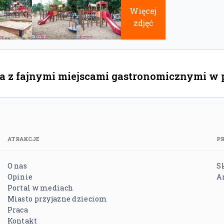
Więcej
zdjęć
 z fajnymi miejscami gastronomicznymi w po
ATRAKCJE
P
O nas
S
Opinie
A
Portal w mediach
Miasto przyjazne dzieciom
Praca
Kontakt