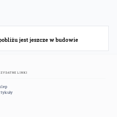
bliżu jest jeszcze w budowie
RZYDATNE LINKI
klep
rtykuły