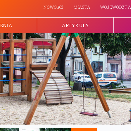
NOWOŚCI
MIASTA
WOJEWÓDZT
ENIA
ARTYKUŁY