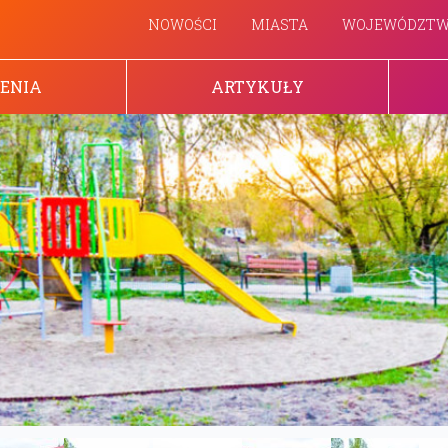
NOWOŚCI
MIASTA
WOJEWÓDZT
ENIA
ARTYKUŁY