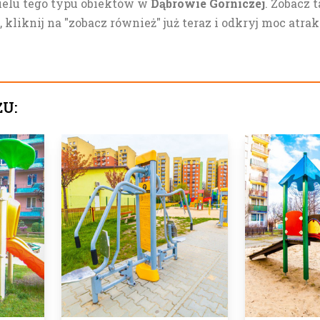
ielu tego typu obiektów w
Dąbrowie Górniczej
. Zobacz 
liknij na "zobacz również" już teraz i odkryj moc atrak
ŻU: