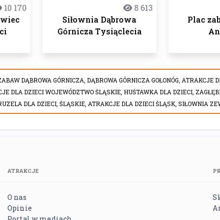
10 170
8 613
owiec
Siłownia Dąbrowa
Plac za
ci
Górnicza Tysiąclecia
An
ZABAW DĄBROWA GÓRNICZA,
DĄBROWA GÓRNICZA GOŁONÓG,
ATRAKCJE D
JE DLA DZIECI WOJEWÓDZTWO ŚLĄSKIE,
HUŚTAWKA DLA DZIECI,
ZAGŁĘB
UZELA DLA DZIECI,
ŚLĄSKIE,
ATRAKCJE DLA DZIECI ŚLĄSK,
SIŁOWNIA Z
ATRAKCJE
P
O nas
S
Opinie
A
Portal w mediach