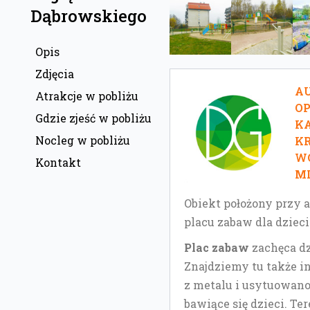
Dąbrowskiego
Opis
Zdjęcia
AU
Atrakcje w pobliżu
O
Gdzie zjeść w pobliżu
KA
Nocleg w pobliżu
KR
W
Kontakt
MI
Obiekt położony przy a
placu zabaw dla dziec
Plac zabaw
zachęca d
Znajdziemy tu także i
z metalu i usytuowano
bawiące się dzieci. Te