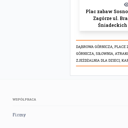
Plac zabaw Sosn
Zagórze ul. Bra
Śniadeckich
DĄBROWA GÓRNICZA,
PLACE 
GÓRNICZA,
SIŁOWNIA,
ATRAKC
ZJEŻDŻALNIA DLA DZIECI,
KAR
WSPÓŁPRACA
Firmy