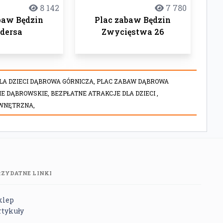
8 142
7 780
baw Będzin
Plac zabaw Będzin
dersa
Zwycięstwa 26
LA DZIECI DĄBROWA GÓRNICZA,
PLAC ZABAW DĄBROWA
IE DĄBROWSKIE,
BEZPŁATNE ATRAKCJE DLA DZIECI ,
EWNĘTRZNA,
RZYDATNE LINKI
klep
rtykuły