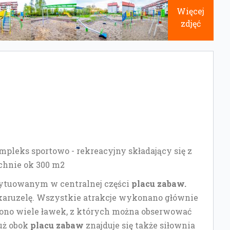
Więcej
zdjęć
mpleks sportowo - rekreacyjny składający się z
zchnie ok 300 m2
ytuowanym w centralnej części
placu zabaw.
ą karuzelę. Wszystkie atrakcje wykonano głównie
iono wiele ławek, z których można obserwować
Tuż obok
placu zabaw
znajduje się także siłownia