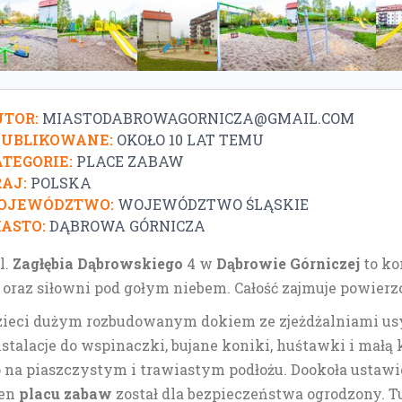
TOR:
MIASTODABROWAGORNICZA@GMAIL.COM
PUBLIKOWANE:
OKOŁO 10 LAT TEMU
TEGORIE:
PLACE ZABAW
AJ:
POLSKA
OJEWÓDZTWO:
WOJEWÓDZTWO ŚLĄSKIE
ASTO:
DĄBROWA GÓRNICZA
l.
Zagłębia Dąbrowskiego
4 w
Dąbrowie Górniczej
to ko
i oraz siłowni pod gołym niebem. Całość zajmuje powier
zieci dużym rozbudowanym dokiem ze zjeżdżalniami us
nstalacje do wspinaczki, bujane koniki, huśtawki i mał
 na piaszczystym i trawiastym podłożu. Dookoła ustaw
ren
placu zabaw
został dla bezpieczeństwa ogrodzony. 