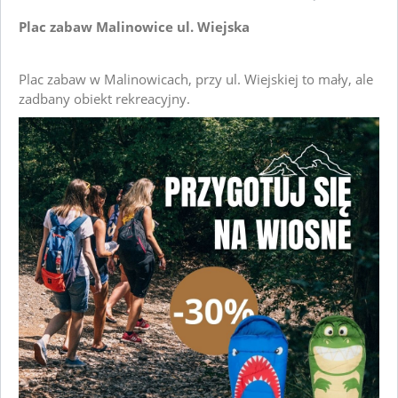
Plac zabaw Malinowice ul. Wiejska
Plac zabaw w Malinowicach, przy ul. Wiejskiej to mały, ale 
zadbany obiekt rekreacyjny.