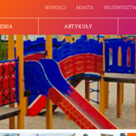
NOWOŚCI
MIASTA
WOJEWÓDZT
ENIA
ARTYKUŁY