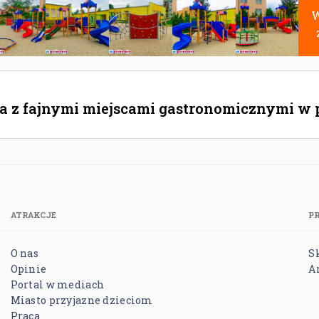
W
 z fajnymi miejscami gastronomicznymi w po
ATRAKCJE
P
O nas
S
Opinie
A
Portal w mediach
Miasto przyjazne dzieciom
Praca