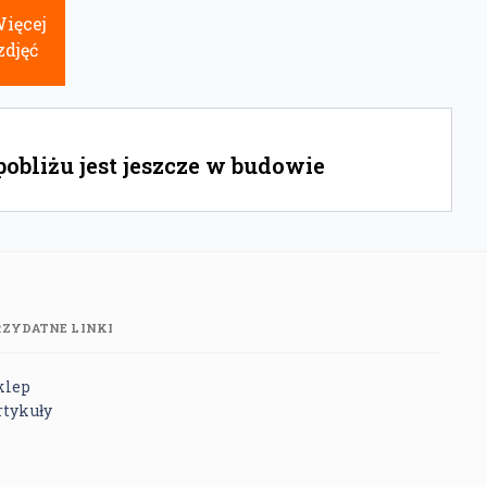
ięcej
zdjęć
bliżu jest jeszcze w budowie
RZYDATNE LINKI
klep
rtykuły