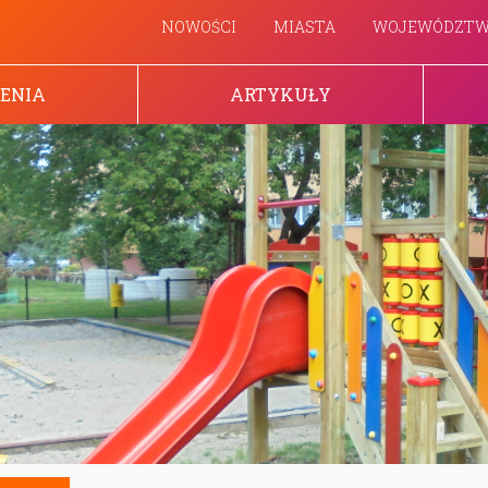
NOWOŚCI
MIASTA
WOJEWÓDZT
ENIA
ARTYKUŁY