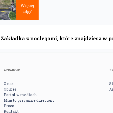
Więcej
zdjęć
Zakładka z noclegami, które znajdziesz w p
ATRAKCJE
P
O nas
S
Opinie
A
Portal w mediach
Miasto przyjazne dzieciom
Praca
Kontakt