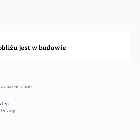
obliżu jest w budowie
RZYDATNE LINKI
klep
rtykuły