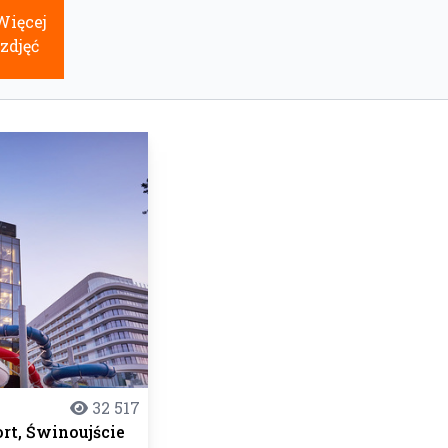
Więcej
zdjęć
32 517
rt, Świnoujście