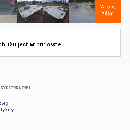
Więcej
zdjęć
obliżu jest w budowie
RZYDATNE LINKI
klep
rtykuły