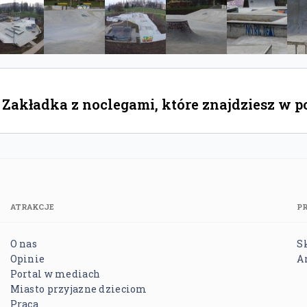
Zakładka z noclegami, które znajdziesz w p
ATRAKCJE
P
O nas
S
Opinie
A
Portal w mediach
Miasto przyjazne dzieciom
Praca