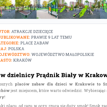
TOR:
ATRAKCJE DZIECIĘCE
PUBLIKOWANE:
PRAWIE 9 LAT TEMU
TEGORIE:
PLACE ZABAW
AJ:
POLSKA
OJEWÓDZTWO:
WOJEWÓDZTWO MAŁOPOLSKIE
ASTO:
KRAKÓW
w dzielnicy Prądnik Biały w Krako
epszych
placów zabaw dla dzieci w Krakowie to 
uchów
jest miejscem, które warto odwiedzić. Wybierając 
wy
!
ki placu, od razu w oczy rzuca się duży smok! Smok za