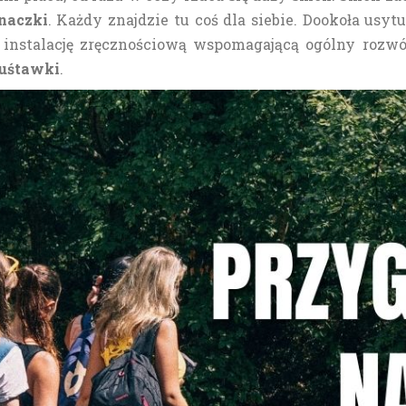
naczki
. Każdy znajdzie tu coś dla siebie. Dookoła usy
instalację zręcznościową wspomagającą ogólny rozw
huśtawki
.