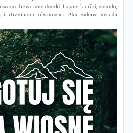
tuowano drewniane domki, bujane koniki, ściankę
ój i utrzymanie równowagi.
Plac zabaw
posiada