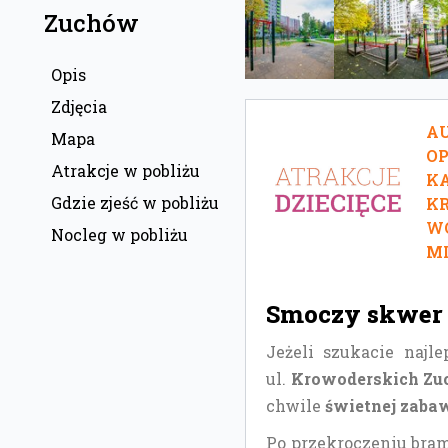
Zuchów
Opis
Zdjęcia
AU
Mapa
O
Atrakcje w pobliżu
KA
Gdzie zjeść w pobliżu
KR
W
Nocleg w pobliżu
MI
Smoczy skwer 
Jeżeli szukacie najl
ul.
Krowoderskich Z
chwile
świetnej zaba
Po przekroczeniu bram