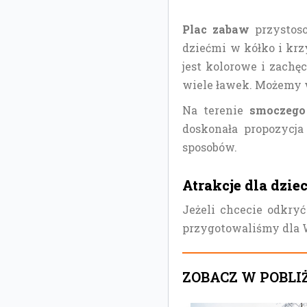
Plac zabaw
przystoso
dziećmi w kółko i kr
jest kolorowe i zachę
wiele ławek. Możemy w
Na terenie
smoczego
doskonała propozycja
sposobów.
Atrakcje dla dzie
Jeżeli chcecie odkryć
przygotowaliśmy dla 
ZOBACZ W POBLI