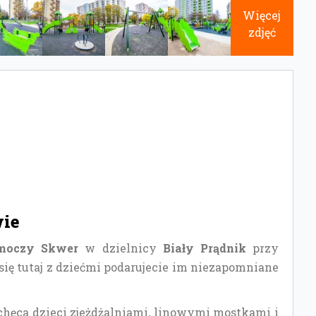
Więcej
zdjęć
wie
Smoczy Skwer
w dzielnicy
Biały Prądnik
przy
się tutaj z dziećmi podarujecie im niezapomniane
chęca dzieci zjeżdżalniami, linowymi mostkami i