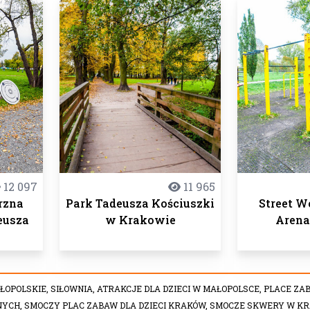
12 097
11 965
rzna
Park Tadeusza Kościuszki
Street W
eusza
w Krakowie
Aren
ŁOPOLSKIE,
SIŁOWNIA,
ATRAKCJE DLA DZIECI W MAŁOPOLSCE,
PLACE ZA
NYCH,
SMOCZY PLAC ZABAW DLA DZIECI KRAKÓW,
SMOCZE SKWERY W KR