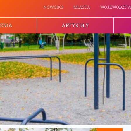
NOWOŚCI
MIASTA
WOJEWÓDZT
ENIA
ARTYKUŁY