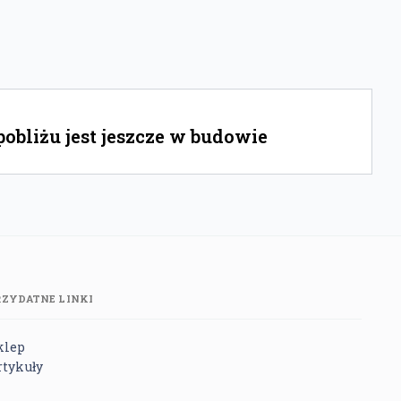
bliżu jest jeszcze w budowie
RZYDATNE LINKI
klep
rtykuły