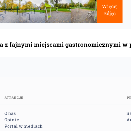
Więcej
zdjęć
 z fajnymi miejscami gastronomicznymi w po
ATRAKCJE
P
O nas
S
Opinie
A
Portal w mediach