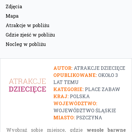
Zdjęcia
Mapa
Atrakcje w pobliżu
Gdzie zjeść w pobliżu
Nocleg w pobliżu
AUTOR:
ATRAKCJE DZIECIĘCE
OPUBLIKOWANE:
OKOŁO 3
LAT TEMU
KATEGORIE:
PLACE ZABAW
KRAJ:
POLSKA
WOJEWÓDZTWO:
WOJEWÓDZTWO ŚLĄSKIE
MIASTO:
PSZCZYNA
Wyobraź sobie miejsce, gdzie
wesołe barwne