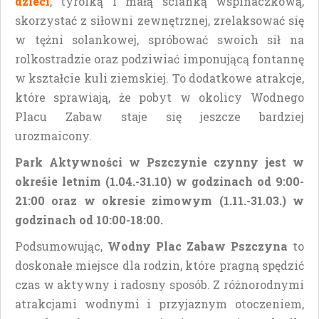
dzieci
, tyrolką i małą scianką wspinaczkową,
skorzystać z siłowni zewnętrznej, zrelaksować się
w tężni solankowej, spróbować swoich sił na
rolkostradzie oraz podziwiać imponującą fontannę
w kształcie kuli ziemskiej. To dodatkowe atrakcje,
które sprawiają, że pobyt w okolicy Wodnego
Placu Zabaw staje się jeszcze bardziej
urozmaicony.
Park Aktywności w Pszczynie
czynny jest w
okreśie letnim (1.04.-31.10) w godzinach od 9:00-
21:00 oraz w okresie zimowym (1.11.-31.03.) w
godzinach od 10:00-18:00.
Podsumowując,
Wodny Plac Zabaw Pszczyna
to
doskonałe miejsce dla rodzin, które pragną spędzić
czas w aktywny i radosny sposób. Z różnorodnymi
atrakcjami wodnymi i przyjaznym otoczeniem,