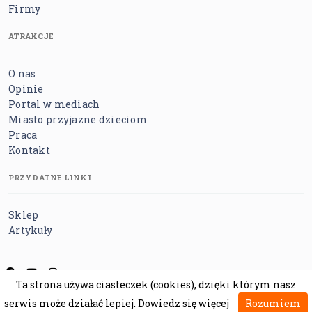
Firmy
ATRAKCJE
O nas
Opinie
Portal w mediach
Miasto przyjazne dzieciom
Praca
Kontakt
PRZYDATNE LINKI
Sklep
Artykuły
Ta strona używa ciasteczek (cookies), dzięki którym nasz
Regulamin
Polityka prywatności
Polityka cookies
serwis może działać lepiej.
Dowiedz się więcej
Rozumiem
Polityka bezpieczeństwa