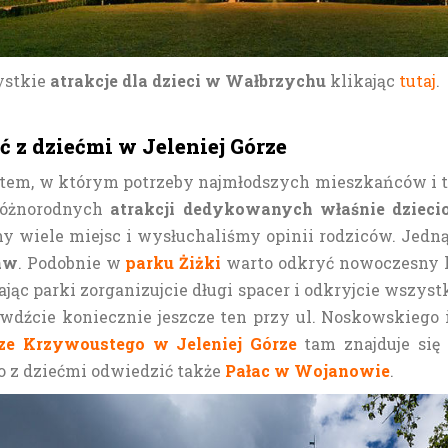
ystkie
atrakcje dla dzieci w Wałbrzychu
klikając
tutaj
.
 z dziećmi w Jeleniej Górze
stem, w którym potrzeby najmłodszych mieszkańców i 
 różnorodnych
atrakcji dedykowanych właśnie dziec
y wiele miejsc i wysłuchaliśmy opinii rodziców. Jedną
aw
. Podobnie w
parku Żiżki
warto odkryć nowoczesny k
jąc parki zorganizujcie długi spacer i odkryjcie wszyst
awdźcie koniecznie jeszcze ten przy ul. Noskowskieg
e Krzywoustego w Jeleniej Górze
tam znajduje się 
o z dziećmi odwiedzić także
Pałac w Wojanowie
.