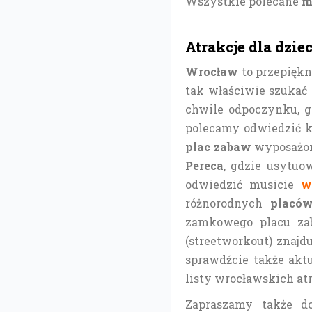
Wszystkie polecane
m
Atrakcje dla dzi
Wrocław
to przepiękn
tak właściwie szukać 
chwile odpoczynku, gd
polecamy odwiedzić ki
plac zabaw
wyposażo
Pereca
, gdzie usytu
odwiedzić musicie
w
różnorodnych
placów
zamkowego placu zab
(streetworkout) znajd
sprawdźcie także akt
listy wrocławskich atr
Zapraszamy także do