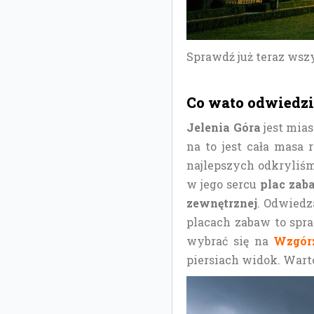
Sprawdź już teraz wsz
Co wato odwiedzić
Jelenia Góra
jest mia
na to jest cała masa
najlepszych odkryliśm
w jego sercu
plac zab
zewnętrznej
. Odwiedza
placach zabaw to spr
wybrać się na
Wzgórz
piersiach widok. Wart