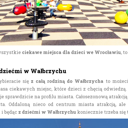
wszystkie
ciekawe miejsca dla dzieci we Wrocławiu
, t
 dziećmi w Wałbrzychu
wybieracie się
z całą rodziną do Wałbrzycha
to możeci
masa ciekawych miejsc, które dzieci z chęcią odwiedz
cje sprawdzicie na profilu miasta. Całosezonową atrakcj
ata. Oddaloną nieco od centrum miasta atrakcją, ale
i będąc
z dziećmi w Wałbrzychu
koniecznie trzeba się