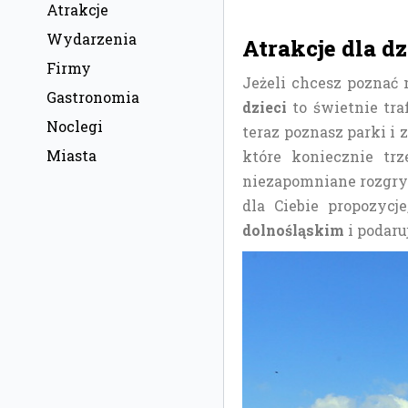
Atrakcje
Wydarzenia
Atrakcje dla d
Firmy
Jeżeli chcesz poznać 
Gastronomia
dzieci
to świetnie tra
Noclegi
teraz poznasz parki i 
Miasta
które koniecznie tr
niezapomniane rozgryw
dla Ciebie propozycj
dolnośląskim
i podaru