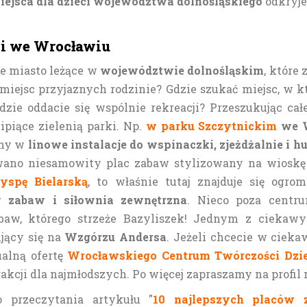
iejsca dla dzieci województwa dolnośląskiego
odkryjes
eci we Wrocławiu
e miasto leżące w
województwie dolnośląskim
, które
miejsc przyjaznych rodzinie? Gdzie szukać miejsc, w kt
zie oddacie się wspólnie rekreacji? Przeszukując cał
piące zielenią parki. Np.
w parku Szczytnickim
we W
ny w
linowe instalacje do wspinaczki, zjeżdżalnie i h
owano niesamowity plac zabaw stylizowany na wioskę
yspę Bielarską
, to właśnie tutaj znajduje się ogr
 zabaw i siłownia zewnętrzna
. Nieco poza centru
aw, którego strzeże Bazyliszek! Jednym z ciekawy
ujący się na
Wzgórzu Andersa
. Jeżeli chcecie w ciek
ualną ofertę
Wrocławskiego Centrum Twórczości Dzi
akcji dla najmłodszych. Po więcej zapraszamy na profil 
 przeczytania artykułu "
10 najlepszych placów