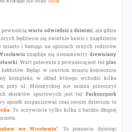
z klikając już teraz
Tutaj
.
 z pewnością
warto odwiedzić z dziećmi
, ale gdzie
órych będziecie się świetnie bawić i znajdziecie
e miasto i bazując na opiniach innych rodziców
rocławiu
znajduje się niesamowity
drewniany
uśtawki
. Wart polecenia z pewnością jest też
plac
 hobbitów. Będąc w centrum miasta koniecznie
omny kompleks, w skład którego wchodzi kilka
m przy ul. Miłoszyckiej nie można przeoczyć
ch obiektów sportowych jest też
Parkourpark
awy sposób zorganizować czas swoim dzieciom to
ecka
. To oczywiście tylko kilka z bardzo długiej
miasta.
 zabaw we Wrocławiu
". Tu poznacie dziesięć