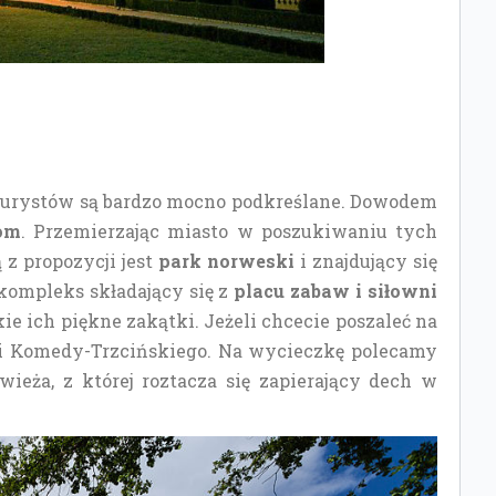
turystów są bardzo mocno podkreślane. Dowodem
iom
. Przemierzając miasto w poszukiwaniu tych
 z propozycji jest
park norweski
i znajdujący się
ompleks składający się z
placu zabaw i siłowni
kie ich piękne zakątki. Jeżeli chcecie poszaleć na
o i Komedy-Trzcińskiego. Na wycieczkę polecamy
wieża, z której roztacza się zapierający dech w