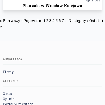
Plac zabaw Wrocław Kolejowa
« Pierwszy
‹ Poprzedni
1
2
3
4
5
6
7
…
Następny ›
Ostatni
»
WSPÓŁPRACA
Firmy
ATRAKCJE
O nas
Opinie
Portal w mediach