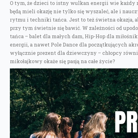
O tym, że dzieci to istny wulkan energii wie każdy 
będą mieli okazję nie tylko się wyszaleć, ale i nau
rytmu i techniki tańca. Jest to też świetna okazja,
przy tym świetnie się bawić. W zależności od upo
tańca – balet dla małych dam, Hip-Hop dla miłośni
energii, a nawet Pole Dance dla początkujących akr
wyłącznie prezent dla dziewczyny – chłopcy również
mikołajkowy okaże się pasją na całe życie?