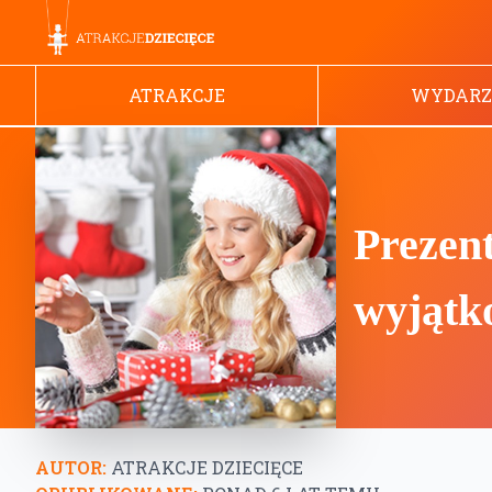
ATRAKCJE
WYDARZ
Prezent
wyjątk
AUTOR:
ATRAKCJE DZIECIĘCE