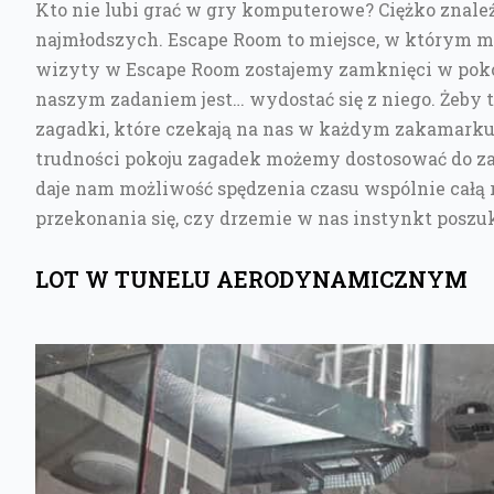
Kto nie lubi grać w gry komputerowe? Ciężko znaleź
najmłodszych. Escape Room to miejsce, w którym mo
wizyty w Escape Room zostajemy zamknięci w pokoj
naszym zadaniem jest… wydostać się z niego. Żeby
zagadki, które czekają na nas w każdym zakamark
trudności pokoju zagadek możemy dostosować do z
daje nam możliwość spędzenia czasu wspólnie całą r
przekonania się, czy drzemie w nas instynkt posz
LOT W TUNELU AERODYNAMICZNYM