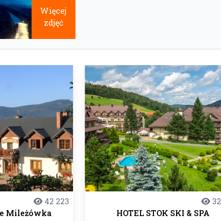
Więcej
zdjęć
42 223
32
ne Mileżówka
HOTEL STOK SKI & SPA