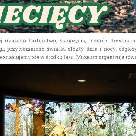
j ukazano bartnictwo, sianożęcia, przerób drewna n
i, przyciemnione światła, efekty dnia i nocy, odgłos
e znajdujemy się w środku lasu. Muzeum organizuje ró