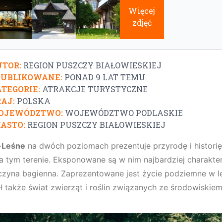
Więcej
zdjęć
TOR:
REGION PUSZCZY BIAŁOWIESKIEJ
PUBLIKOWANE:
PONAD 9 LAT TEMU
TEGORIE:
ATRAKCJE TURYSTYCZNE
AJ:
POLSKA
OJEWÓDZTWO:
WOJEWÓDZTWO PODLASKIE
ASTO:
REGION PUSZCZY BIAŁOWIESKIEJ
-Leśne
na dwóch poziomach prezentuje przyrodę i histori
a tym terenie. Eksponowane są w nim najbardziej charakter
rczyna bagienna. Zaprezentowane jest życie podziemne w l
ał także świat zwierząt i roślin związanych ze środowisk