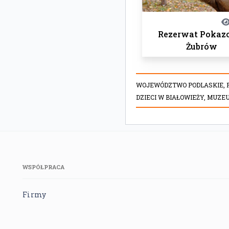
Rezerwat Poka
Żubrów
WOJEWÓDZTWO PODLASKIE,
DZIECI W BIAŁOWIEŻY,
MUZEU
WSPÓŁPRACA
Firmy