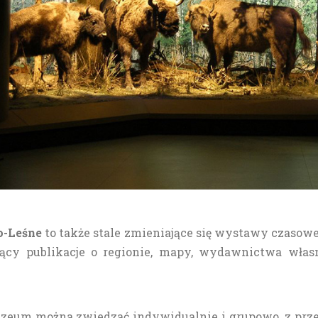
o-Leśne
to także stale zmieniające się wystawy czasow
jący publikacje o regionie, mapy, wydawnictwa wła
uzeum można zwiedzać indywidualnie i grupowo, z prz