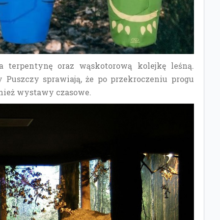
a terpentynę oraz wąskotorową kolejkę leśną.
y Puszczy sprawiają, że po przekroczeniu progu
wnież wystawy czasowe.