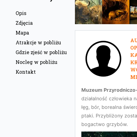
Opis
Zdjęcia
Mapa
AU
Atrakcje w pobliżu
O
Gdzie zjeść w pobliżu
KA
Nocleg w pobliżu
KR
W
Kontakt
MI
Muzeum Przyrodniczo
działalność człowieka n
łęg, bór, borealna świe
ptaki. Przybliżony zost
bogactwo grzybów.