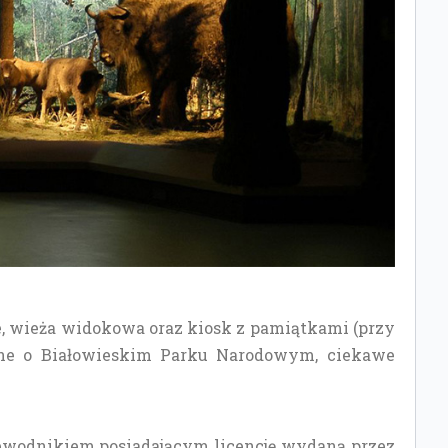
e, wieża widokowa oraz kiosk z pamiątkami (przy
sne o Białowieskim Parku Narodowym, ciekawe
ewodnikiem posiadającym licencję wydaną przez