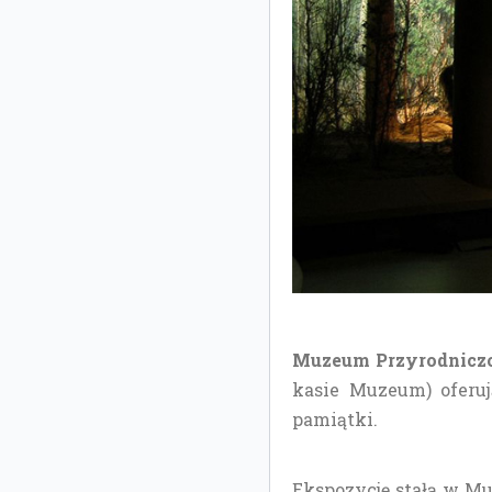
Muzeum Przyrodnicz
kasie Muzeum) oferu
pamiątki.
Ekspozycję stałą w M