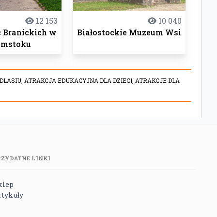
12 153
10 040
c Branickich w
Białostockie Muzeum Wsi
ymstoku
DLASIU,
ATRAKCJA EDUKACYJNA DLA DZIECI,
ATRAKCJE DLA
RZYDATNE LINKI
klep
rtykuły