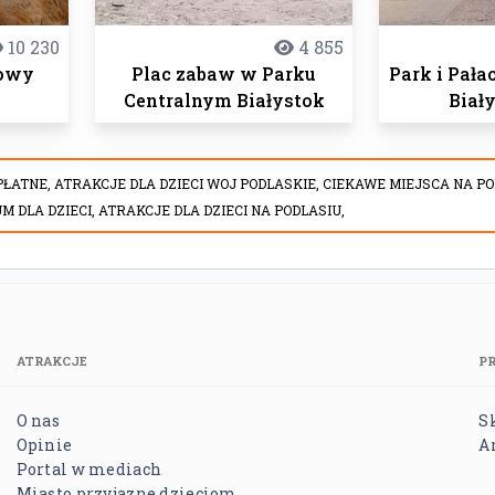
10 230
4 855
zowy
Plac zabaw w Parku
Park i Pała
Centralnym Białystok
Biał
PŁATNE,
ATRAKCJE DLA DZIECI WOJ PODLASKIE,
CIEKAWE MIEJSCA NA PO
M DLA DZIECI,
ATRAKCJE DLA DZIECI NA PODLASIU,
ATRAKCJE
P
O nas
S
Opinie
A
Portal w mediach
Miasto przyjazne dzieciom