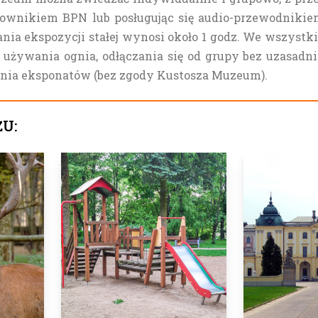
ownikiem BPN lub posługując się audio-przewodnikiem (
zania ekspozycji stałej wynosi około 1 godz. We wszys
a, używania ognia, odłączania się od grupy bez uzasad
ia eksponatów (bez zgody Kustosza Muzeum).
ŻU: