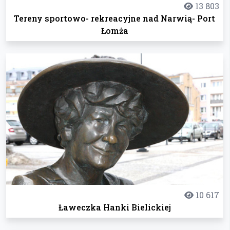
13 803
Tereny sportowo- rekreacyjne nad Narwią- Port
Łomża
10 617
Ławeczka Hanki Bielickiej