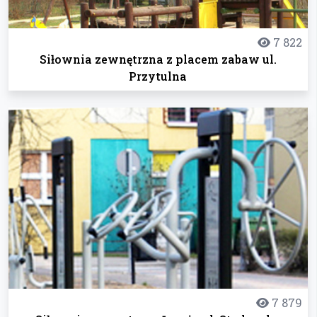
7 822
Siłownia zewnętrzna z placem zabaw ul.
Przytulna
7 879