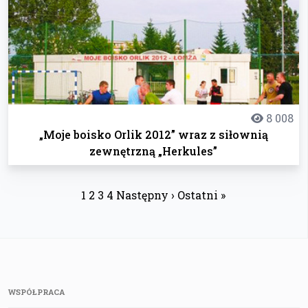
8 008
„Moje boisko Orlik 2012” wraz z siłownią
zewnętrzną „Herkules”
1
2
3
4
Następny ›
Ostatni »
WSPÓŁPRACA