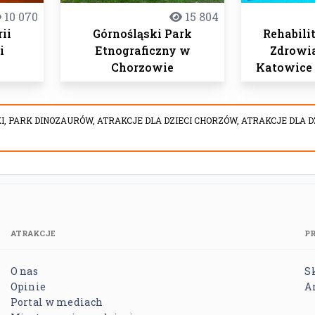
10 070
15 804
ii
Górnośląski Park
Rehabili
i
Etnograficzny w
Zdrowi
Chorzowie
Katowice
I,
PARK DINOZAURÓW,
ATRAKCJE DLA DZIECI CHORZÓW,
ATRAKCJE DLA D
ATRAKCJE
P
O nas
S
Opinie
A
Portal w mediach