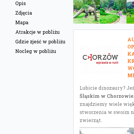
Opis
Zdjęcia
Mapa
Atrakcje w pobliżu
AU
Gdzie zjeść w pobliżu
O
Nocleg w pobliżu
KA
KR
W
MI
Lubicie dinozaury? Jeż
Śląskim w Chorzowie
znajdziemy wiele więk
stworzenia w swoim na
zwierząt.