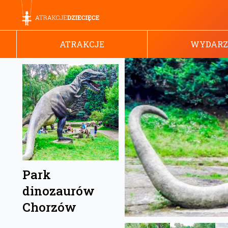
ATRAKCJE
WYDARZ
Park
dinozaurów
Chorzów