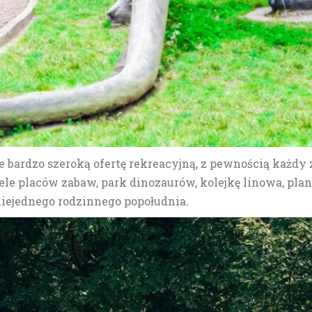
je bardzo szeroką ofertę rekreacyjną, z pewnością każdy z
le placów zabaw, park dinozaurów, kolejkę linowa, plan
niejednego rodzinnego popołudnia.