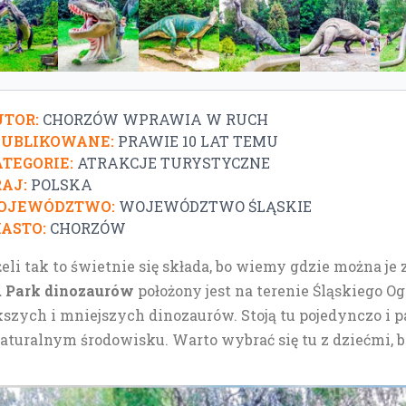
TOR:
CHORZÓW WPRAWIA W RUCH
PUBLIKOWANE:
PRAWIE 10 LAT TEMU
TEGORIE:
ATRAKCJE TURYSTYCZNE
AJ:
POLSKA
OJEWÓDZTWO:
WOJEWÓDZTWO ŚLĄSKIE
ASTO:
CHORZÓW
eli tak to świetnie się składa, bo wiemy gdzie można je 
. Park dinozaurów
położony jest na terenie Śląskiego O
szych i mniejszych dinozaurów. Stoją tu pojedynczo i 
turalnym środowisku. Warto wybrać się tu z dziećmi, b