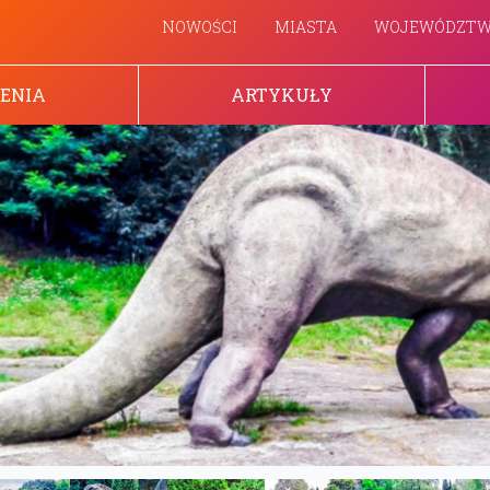
NOWOŚCI
MIASTA
WOJEWÓDZT
ENIA
ARTYKUŁY