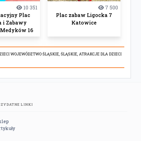
10 351
7 500
tacyjny Plac
Plac zabaw Ligocka 7
a i Zabawy
Katowice
 Medyków 16
ZIECI WOJEWÓDZTWO ŚLĄSKIE,
ŚLĄSKIE,
ATRAKCJE DLA DZIECI
RZYDATNE LINKI
klep
rtykuły