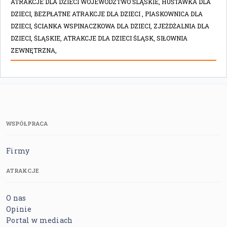
ATRAKCJE DLA DZIECI WOJEWÓDZTWO ŚLĄSKIE,
HUŚTAWKA DLA
DZIECI,
BEZPŁATNE ATRAKCJE DLA DZIECI ,
PIASKOWNICA DLA
DZIECI,
ŚCIANKA WSPINACZKOWA DLA DZIECI,
ZJEŻDŻALNIA DLA
DZIECI,
ŚLĄSKIE,
ATRAKCJE DLA DZIECI ŚLĄSK,
SIŁOWNIA
ZEWNĘTRZNA,
WSPÓŁPRACA
Firmy
ATRAKCJE
O nas
Opinie
Portal w mediach