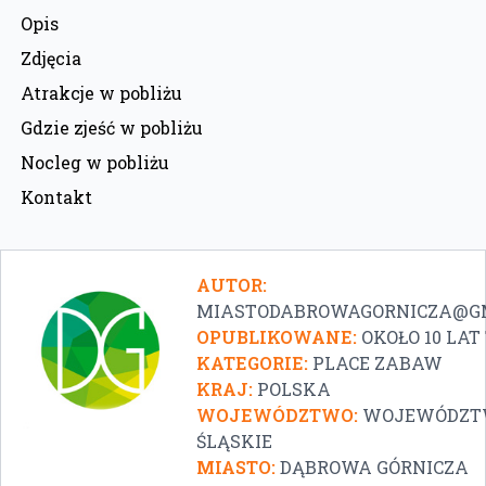
Opis
Zdjęcia
Atrakcje w pobliżu
Gdzie zjeść w pobliżu
Nocleg w pobliżu
Kontakt
AUTOR:
MIASTODABROWAGORNICZA@G
OPUBLIKOWANE:
OKOŁO 10 LA
KATEGORIE:
PLACE ZABAW
KRAJ:
POLSKA
WOJEWÓDZTWO:
WOJEWÓDZT
ŚLĄSKIE
MIASTO:
DĄBROWA GÓRNICZA