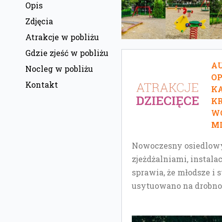
Opis
Zdjęcia
Atrakcje w pobliżu
Gdzie zjeść w pobliżu
AU
Nocleg w pobliżu
O
Kontakt
KA
KR
W
MI
Nowoczesny osiedlowy
zjeżdżalniami, instal
sprawia, że młodsze i 
usytuowano na drobn