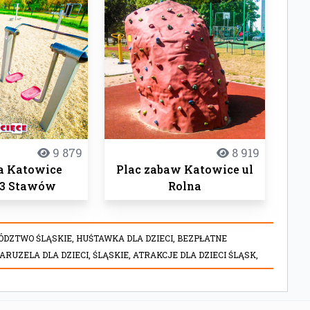
9 879
8 919
a Katowice
Plac zabaw Katowice ul
 3 Stawów
Rolna
ÓDZTWO ŚLĄSKIE,
HUŚTAWKA DLA DZIECI,
BEZPŁATNE
ARUZELA DLA DZIECI,
ŚLĄSKIE,
ATRAKCJE DLA DZIECI ŚLĄSK,