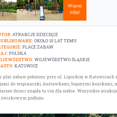
Więcej
zdjęć
TOR:
ATRAKCJE DZIECIĘCE
PUBLIKOWANE:
OKOŁO 10 LAT TEMU
TEGORIE:
PLACE ZABAW
AJ:
POLSKA
OJEWÓDZTWO:
WOJEWÓDZTWO ŚLĄSKIE
ASTO:
KATOWICE
 plac zabaw położony przy ul. Ligockiej w Katowicac
acjami do wspinaczki, huśtawkami, bujanymi konikami, m
starsze dzieci znajda tu coś dla siebie. Wszystkie atrak
o żwirkowym podłożu.