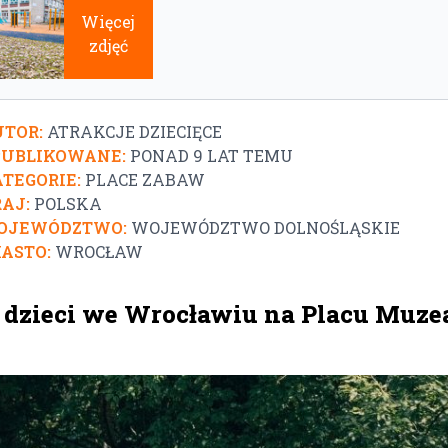
Więcej
zdjęć
TOR:
ATRAKCJE DZIECIĘCE
PUBLIKOWANE:
PONAD 9 LAT TEMU
TEGORIE:
PLACE ZABAW
AJ:
POLSKA
OJEWÓDZTWO:
WOJEWÓDZTWO DOLNOŚLĄSKIE
ASTO:
WROCŁAW
a dzieci we Wrocławiu na Placu Muz