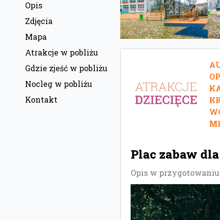
Opis
Zdjęcia
Mapa
Atrakcje w pobliżu
AU
Gdzie zjeść w pobliżu
O
Nocleg w pobliżu
KA
Kontakt
KR
W
MI
Plac zabaw dl
Opis w przygotowaniu