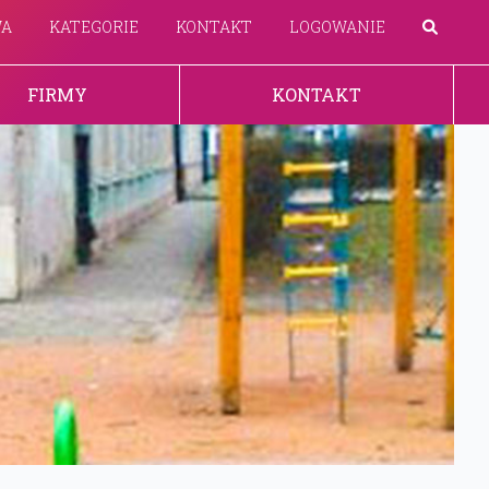
WA
KATEGORIE
KONTAKT
LOGOWANIE
FIRMY
KONTAKT