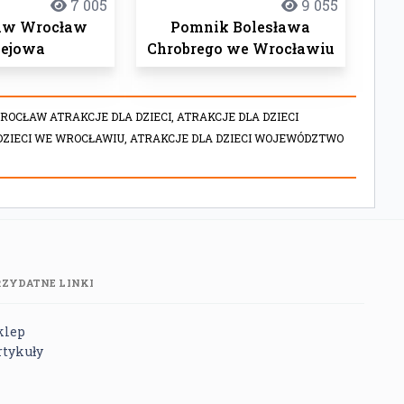
7 005
9 055
baw Wrocław
Pomnik Bolesława
lejowa
Chrobrego we Wrocławiu
ROCŁAW ATRAKCJE DLA DZIECI,
ATRAKCJE DLA DZIECI
DZIECI WE WROCŁAWIU,
ATRAKCJE DLA DZIECI WOJEWÓDZTWO
RZYDATNE LINKI
klep
rtykuły