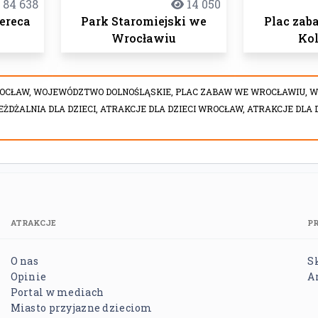
84 638
14 050
ereca
Park Staromiejski we
Plac za
Wrocławiu
Ko
OCŁAW,
WOJEWÓDZTWO DOLNOŚLĄSKIE,
PLAC ZABAW WE WROCŁAWIU,
W
EŻDŻALNIA DLA DZIECI,
ATRAKCJE DLA DZIECI WROCŁAW,
ATRAKCJE DLA 
ATRAKCJE
P
O nas
S
Opinie
A
Portal w mediach
Miasto przyjazne dzieciom