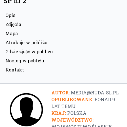
SP nr 2
Opis
Zdjęcia
Mapa
Atrakcje w pobliżu
Gdzie zjeść w pobliżu
Nocleg w pobliżu
Kontakt
AUTOR:
MEDIA@RUDA-SL.PL
OPUBLIKOWANE:
PONAD 9
LAT TEMU
KRAJ:
POLSKA
WOJEWÓDZTWO:
WOJEWÓDZTWO ŚLĄSKIE