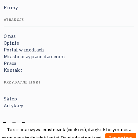
Firmy
ATRAKCJE
O nas
Opinie
Portal w mediach
Miasto przyjazne dzieciom
Praca
Kontakt
PRZYDATNE LINKI
Sklep
Artykuły
Ta strona używa ciasteczek (cookies), dzięki którym nasz
Regulamin
Polityka prywatności
Polityka cookies
serwis może działać lepiej.
Dowiedz się więcej
Rozumiem