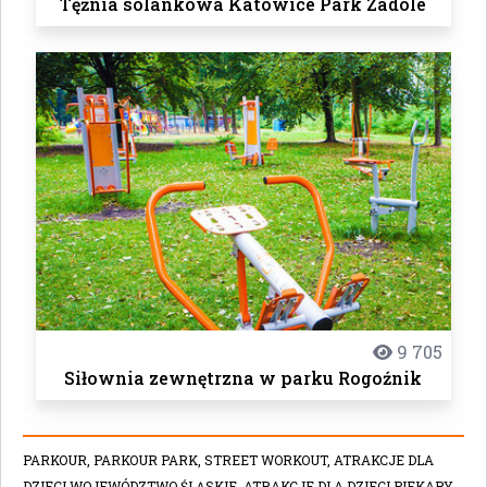
Tężnia solankowa Katowice Park Zadole
9 705
Siłownia zewnętrzna w parku Rogoźnik
PARKOUR,
PARKOUR PARK,
STREET WORKOUT,
ATRAKCJE DLA
DZIECI WOJEWÓDZTWO ŚLĄSKIE,
ATRAKCJE DLA DZIECI PIEKARY