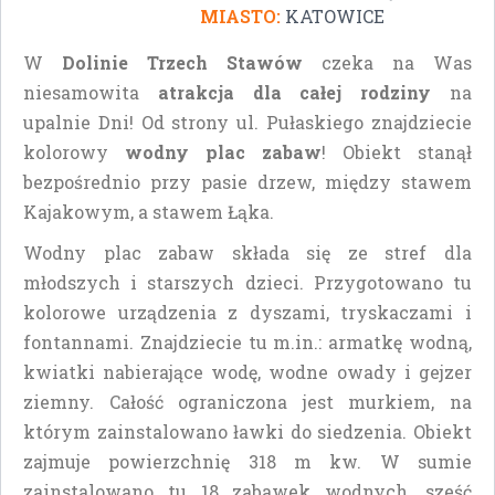
MIASTO:
KATOWICE
W
Dolinie Trzech Stawów
czeka na Was
niesamowita
atrakcja dla całej rodziny
na
upalnie Dni! Od strony ul. Pułaskiego znajdziecie
kolorowy
wodny plac zabaw
! Obiekt stanął
bezpośrednio przy pasie drzew, między stawem
Kajakowym, a stawem Łąka.
Wodny plac zabaw składa się ze stref dla
młodszych i starszych dzieci. Przygotowano tu
kolorowe urządzenia z dyszami, tryskaczami i
fontannami. Znajdziecie tu m.in.: armatkę wodną,
kwiatki nabierające wodę, wodne owady i gejzer
ziemny. Całość ograniczona jest murkiem, na
którym zainstalowano ławki do siedzenia. Obiekt
zajmuje powierzchnię 318 m kw. W sumie
zainstalowano tu 18 zabawek wodnych, sześć