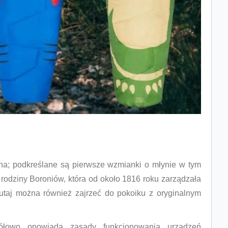
łyna; podkreślane są pierwsze wzmianki o młynie w tym
rodziny Boroniów, która od około 1816 roku zarządzała
Tutaj można również zajrzeć do pokoiku z oryginalnym
gółowo opowiada zasady funkcjonowania urządzeń