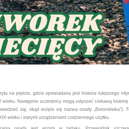
yta na piętrze, gdzie opowiadana jest historia tutejszego m
 wieku. Następnie uczestnicy mogą usłyszeć ciekawą historię 
owiedzieć się, skąd wzięła się nazwa osady „Boroniówka”). 
IX wieku i starymi urządzeniami codziennego użytku.
zania osady jest wizyta w tartaku. Przewodnik szcze