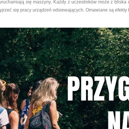
uruchamiają się maszyny. Każdy z uczestników może z bliska 
zyjrzeć się pracy urządzeń odsiewających. Omawiane są efekty 