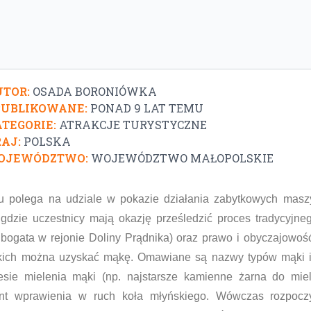
TOR:
OSADA BORONIÓWKA
PUBLIKOWANE:
PONAD 9 LAT TEMU
TEGORIE:
ATRAKCJE TURYSTYCZNE
AJ:
POLSKA
OJEWÓDZTWO:
WOJEWÓDZTWO MAŁOPOLSKIE
aku polega na udziale w pokazie działania zabytkowych ma
gdzie uczestnicy mają okazję prześledzić proces tradycyjne
 bogata w rejonie Doliny Prądnika) oraz prawo i obyczajow
akich można uzyskać mąkę. Omawiane są nazwy typów mąki i
sie mielenia mąki (np. najstarsze kamienne żarna do miel
t wprawienia w ruch koła młyńskiego. Wówczas rozpoczyn