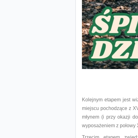
Kolejnym etapem jest wiz
miejscu pochodzące z
XV
młynem (i przy okazji d
wyposażeniem z połowy X
Trzecim etapem zwied