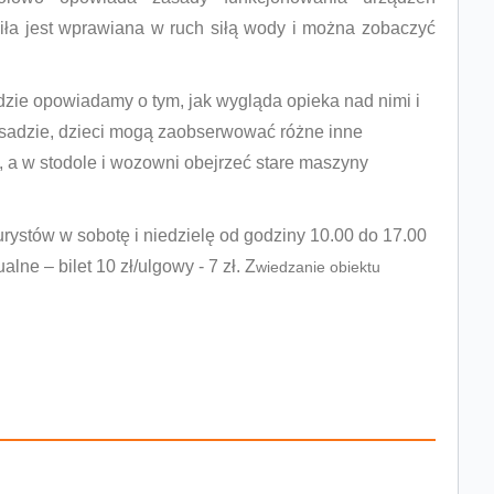
iła jest wprawiana w ruch siłą wody i można zobaczyć
zie opowiadamy o tym, jak wygląda opieka nad nimi i
 osadzie, dzieci mogą zaobserwować różne inne
, a w stodole i wozowni obejrzeć stare maszyny
turystów w sobotę i niedzielę od godziny 10.00 do 17.00
ne – bilet 10 zł/ulgowy - 7 zł.
Z
wiedzanie obiektu