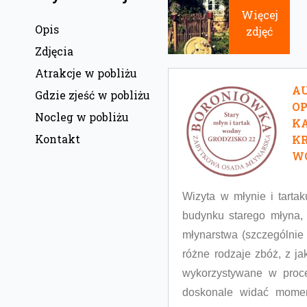
Więcej
Opis
zdjęć
Zdjęcia
Atrakcje w pobliżu
AU
Gdzie zjeść w pobliżu
O
Nocleg w pobliżu
KA
Kontakt
KR
W
Wizyta w młynie i tart
budynku starego młyna, 
młynarstwa (szczególnie
różne rodzaje zbóż, z j
wykorzystywane w proce
doskonale widać momen