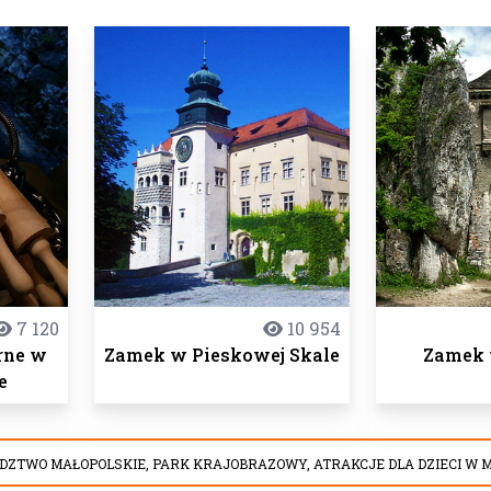
7 120
10 954
rne w
Zamek w Pieskowej Skale
Zamek 
e
DZTWO MAŁOPOLSKIE,
PARK KRAJOBRAZOWY,
ATRAKCJE DLA DZIECI W 