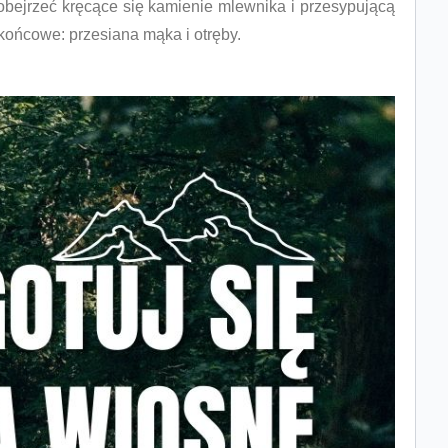
obejrzeć kręcące się kamienie mlewnika i przesypującą
końcowe: przesiana mąka i otręby.