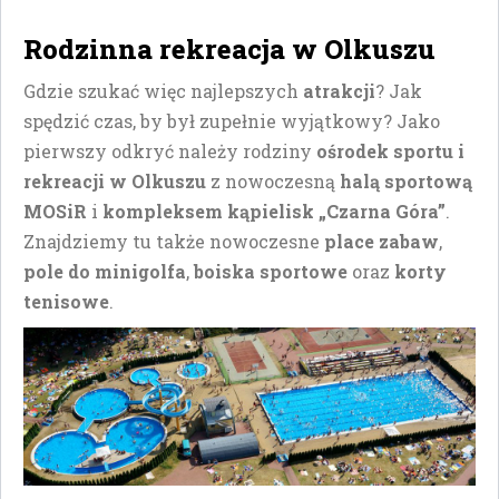
Rodzinna rekreacja w Olkuszu
Gdzie szukać więc najlepszych
atrakcji
? Jak
spędzić czas, by był zupełnie wyjątkowy? Jako
pierwszy odkryć należy rodziny
ośrodek sportu i
rekreacji w Olkuszu
z nowoczesną
halą sportową
MOSiR
i
kompleksem kąpielisk „Czarna Góra”
.
Znajdziemy tu także nowoczesne
place zabaw
,
pole do minigolfa
,
boiska sportowe
oraz
korty
tenisowe
.