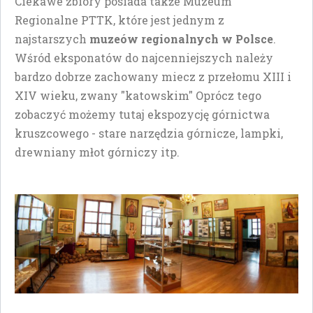
Ciekawe zbiory posiada także Muzeum
Regionalne PTTK, które jest jednym z
najstarszych
muzeów regionalnych w Polsce
.
Wśród eksponatów do najcenniejszych należy
bardzo dobrze zachowany miecz z przełomu XIII i
XIV wieku, zwany "katowskim" Oprócz tego
zobaczyć możemy tutaj ekspozycję górnictwa
kruszcowego - stare narzędzia górnicze, lampki,
drewniany młot górniczy itp.