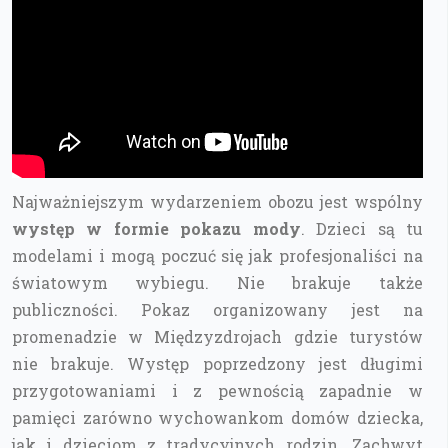
Najważniejszym wydarzeniem obozu jest wspólny
występ w formie pokazu mody
. Dzieci są tu
modelami i mogą poczuć się jak profesjonaliści na
światowym wybiegu. Nie brakuje także
publiczności. Pokaz organizowany jest na
promenadzie w Międzyzdrojach gdzie turystów
nie brakuje. Występ poprzedzony jest długimi
przygotowaniami i z pewnością zapadnie w
pamięci zarówno wychowankom domów dziecka,
jak i dzieciom z tradycyjnych rodzin. Zachwyt