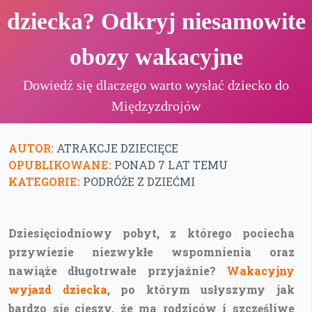
dziecka? Odkryj niesamowite
obozy wakacyjne
Dowiedź się dlaczego warto wysłać dziecko do
Międzyzdrojów
AUTOR:
ATRAKCJE DZIECIĘCE
OPUBLIKOWANE:
PONAD 7 LAT TEMU
KATEGORIE:
PODRÓŻE Z DZIEĆMI
Dziesięciodniowy pobyt, z którego pociecha
przywiezie niezwykłe wspomnienia oraz
nawiąże długotrwałe przyjaźnie?
Wakacyjny
wyjazd dziecka
, po którym usłyszymy jak
bardzo się cieszy, że ma rodziców i szczęśliwe