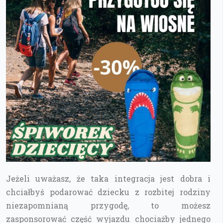
Jeżeli uważasz, że taka integracja jest dobra i
chciałbyś podarować dziecku z rozbitej rodziny
niezapomnianą przygodę, to możesz
zasponsorować część wyjazdu chociażby jednego