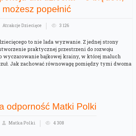
e możesz popełnić
Atrakcje Dziecięce
3 126
dziecięcego to nie lada wyzwanie. Z jednej strony
 stworzenie praktycznej przestrzeni do rozwoju
j o wyczarowanie bajkowej krainy, w której maluch
e czuł. Jak zachować równowagę pomiędzy tymi dwoma
‌ ‌odporność‌ Matki‌ ‌Polki‌
Matka Polki
4 308