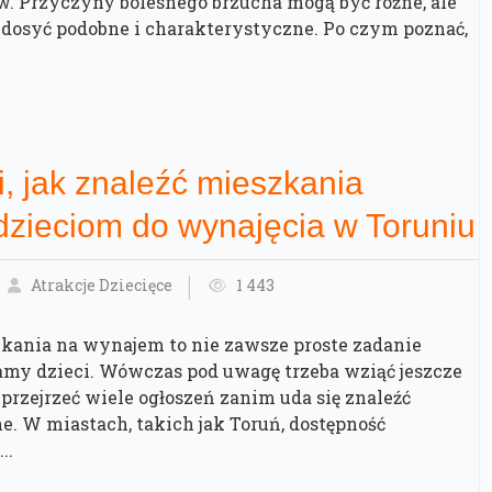
 Przyczyny bolesnego brzucha mogą być różne, ale
dosyć podobne i charakterystyczne. Po czym poznać,
 jak znaleźć mieszkania
dzieciom do wynajęcia w Toruniu
Atrakcje Dziecięce
1 443
kania na wynajem to nie zawsze proste zadanie
amy dzieci. Wówczas pod uwagę trzeba wziąć jeszcze
 przejrzeć wiele ogłoszeń zanim uda się znaleźć
e. W miastach, takich jak Toruń, dostępność
..