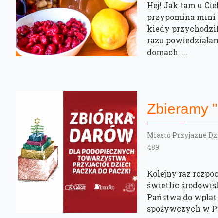
Hej! Jak tam u Ci
przypomina mini i
kiedy przychodził
razu powiedziałam
domach. ...
Zbieramy "
Miasto Przyjazne D
489
Kolejny raz rozp
świetlic środowi
Państwa do wpłat 
spożywczych w PSS 