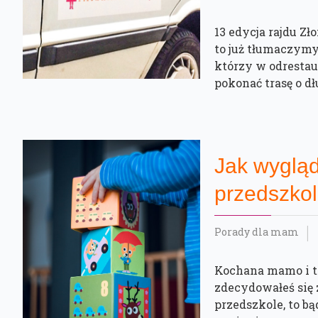
13 edycja rajdu Zło
to już tłumaczymy
którzy w odresta
pokonać trasę o dł
Jak wygląd
przedszko
Porady dla mam
Kochana mamo i ta
zdecydowałeś się 
przedszkole, to bą