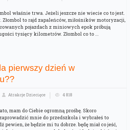
mbol właśnie trwa. Jeżeli jeszcze nie wiecie co to jest.
. Złombol to rajd zapaleńców, miłośników motoryzacji,
urowanych pojazdach z miniowych epok próbują
ugości tysięcy kilometrów. Złombol co to ...
a pierwszy dzień w
lu??
Atrakcje Dziecięce
4 818
to, mam do Ciebie ogromną prośbę. Skoro
zaprowadzić mnie do przedszkola i wybrałeś to
dź pewien, że będzie mi tu dobrze. będę miał co jeść,