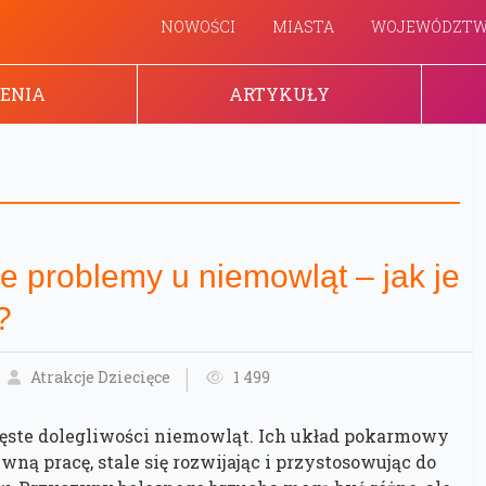
NOWOŚCI
MIASTA
WOJEWÓDZT
ENIA
ARTYKUŁY
 problemy u niemowląt – jak je
?
Atrakcje Dziecięce
1 499
zęste dolegliwości niemowląt. Ich układ pokarmowy
ną pracę, stale się rozwijając i przystosowując do