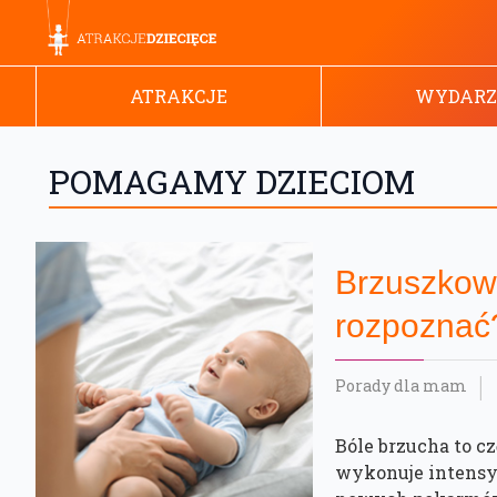
ATRAKCJE
WYDARZ
POMAGAMY DZIECIOM
Brzuszkowe
rozpoznać
Porady dla mam
Bóle brzucha to c
wykonuje intensyw