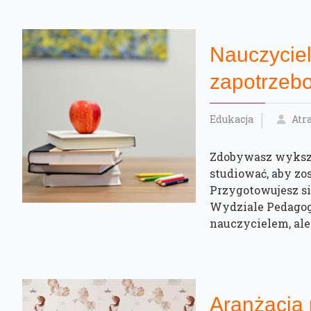
Nauczyciel
zapotrzeb
Edukacja
Atr
Zdobywasz wykszta
studiować, aby zo
Przygotowujesz si
Wydziale Pedagog
nauczycielem, ale .
Aranżacja 