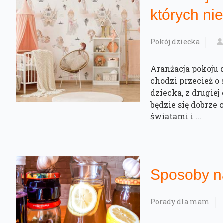
których ni
Pokój dziecka
Aranżacja pokoju 
chodzi przecież o
dziecka, z drugie
będzie się dobrz
światami i ...
Sposoby‌ ‌na
Porady dla mam