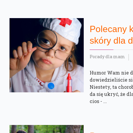
Polecany 
skóry dla d
Porady dla mam
Humor Wam nie do
dowiedzieliście s
Niestety, ta chor
da się ukryć, że 
cios - ...