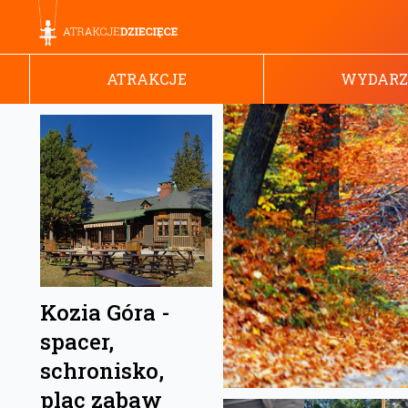
ATRAKCJE
WYDARZ
Kozia Góra -
spacer,
schronisko,
plac zabaw