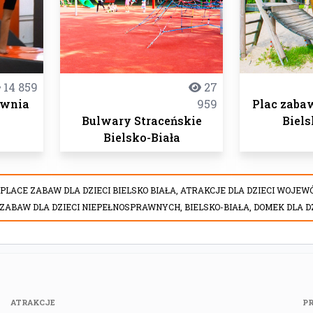
14 859
27
ownia
959
Plac zaba
Bulwary Straceńskie
Biels
Bielsko-Biała
,
PLACE ZABAW DLA DZIECI BIELSKO BIAŁA,
ATRAKCJE DLA DZIECI WOJEW
 ZABAW DLA DZIECI NIEPEŁNOSPRAWNYCH,
BIELSKO-BIAŁA,
DOMEK DLA DZ
ATRAKCJE
P