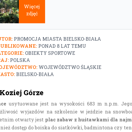
Więcej
zdjęć
TOR:
PROMOCJA MIASTA BIELSKO-BIAŁA
PUBLIKOWANE:
PONAD 8 LAT TEMU
TEGORIE:
OBIEKTY SPORTOWE
AJ:
POLSKA
OJEWÓDZTWO:
WOJEWÓDZTWO ŚLĄSKIE
ASTO:
BIELSKO-BIAŁA
Koziej Górze
nce
usytuowane jest na wysokości 683 m n.p.m. Jego
liwość wyjazdów na szkolenie w jeździe na snowboar
etnim otwarty jest
plac zabaw z huśtawkami dla naj
nież dostęp do boiska do siatkówki, badmintona czy ten