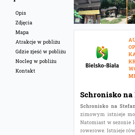
Opis
Zdjęcia
Mapa
AU
Atrakcje w pobliżu
O
Gdzie zjeść w pobliżu
KA
Nocleg w pobliżu
KR
W
Kontakt
MI
Schronisko na 
Schronisko na Stefa
zimowym istnieje moż
Natomiast w sezonie l
rowerowe. Istnieje rów