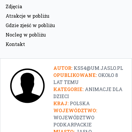
Zdjęcia
Atrakcje w pobliżu
Gdzie zjeść w pobliżu
Nocleg w pobliżu
Kontakt
AUTOR:
KSS4@UM.JASLO.PL
OPUBLIKOWANE:
OKOŁO 8
LAT TEMU
KATEGORIE:
ANIMACJE DLA
DZIECI
KRAJ:
POLSKA
WOJEWÓDZTWO:
WOJEWÓDZTWO
PODKARPACKIE
MIASTO:
JASŁO