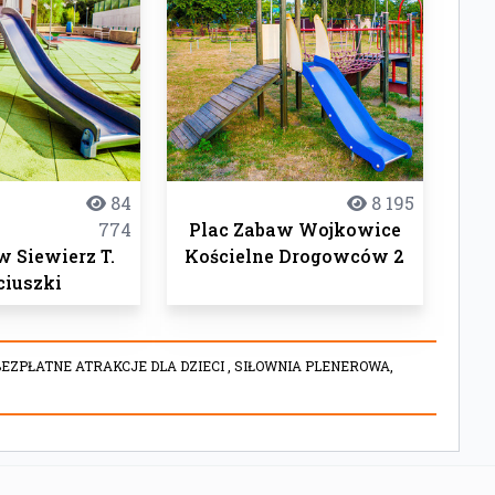
84
8 195
774
Plac Zabaw Wojkowice
w Siewierz T.
Kościelne Drogowców 2
ciuszki
BEZPŁATNE ATRAKCJE DLA DZIECI ,
SIŁOWNIA PLENEROWA,