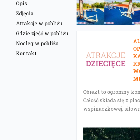
Opis
Zdjęcia
Atrakcje w pobliżu
Gdzie zjeść w pobliżu
AU
Nocleg w pobliżu
O
Kontakt
KA
KR
W
MI
Obiekt to ogromny ko
Całość składa się z pl
wspinaczkowej, siłown