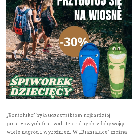
„Banialuka” była uczestnikiem najbardziej
prestiżowych festiwali teatralnych, zdobywając
wiele nagród i wyróżnień. W „Bianialuce” można