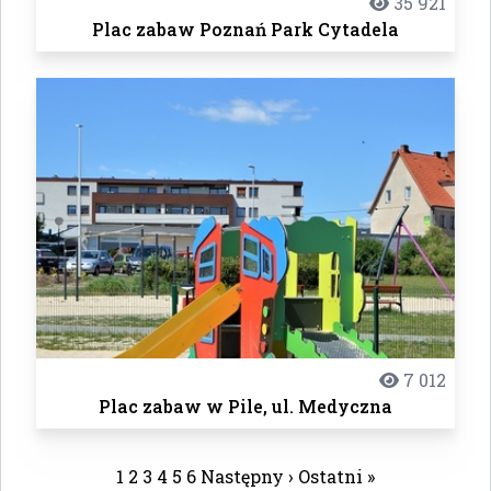
35 921
Plac zabaw Poznań Park Cytadela
7 012
Plac zabaw w Pile, ul. Medyczna
1
2
3
4
5
6
Następny ›
Ostatni »