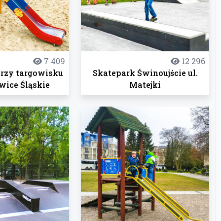
7 409
12 296
przy targowisku
Skatepark Świnoujście ul.
wice Śląskie
Matejki