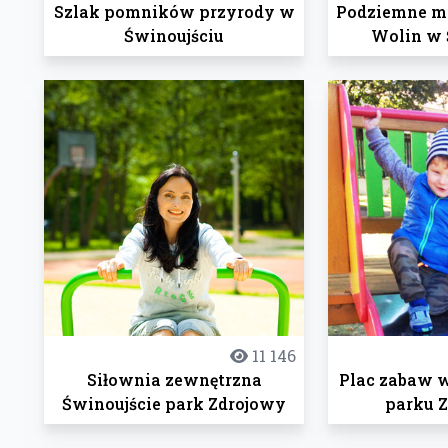
Szlak pomników przyrody w
Podziemne m
Świnoujściu
Wolin w 
11 146
Siłownia zewnętrzna
Plac zabaw 
Świnoujście park Zdrojowy
parku 