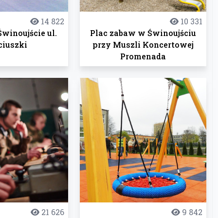
14 822
10 331
winoujście ul.
Plac zabaw w Świnoujściu
ciuszki
przy Muszli Koncertowej
Promenada
21 626
9 842