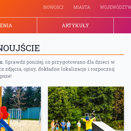
NOWOŚCI
MIASTA
WOJEWÓDZT
ENIA
ARTYKUŁY
NOUJŚCIE
iu
. Sprawdź poniżej, co przygotowano dla dzieci w
cz zdjęcia, opisy, dokładne lokalizacje i rozpocznij
epsze!