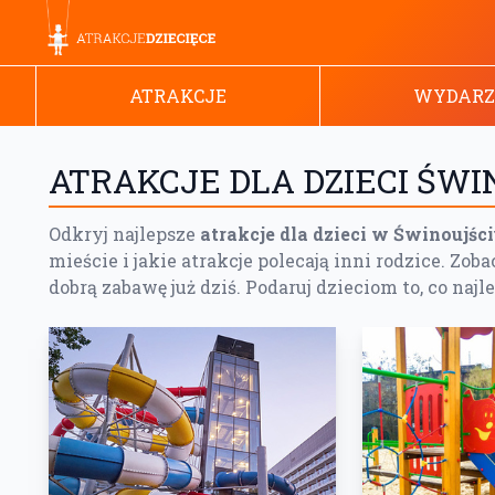
ATRAKCJE
WYDARZ
ATRAKCJE DLA DZIECI ŚWI
Odkryj najlepsze
atrakcje dla dzieci w Świnoujśc
mieście i jakie atrakcje polecają inni rodzice. Zoba
dobrą zabawę już dziś. Podaruj dzieciom to, co najl