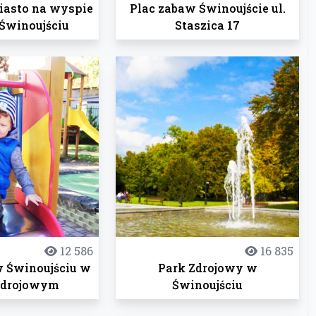
iasto na wyspie
Plac zabaw Świnoujście ul.
Świnoujściu
Staszica 17
12 586
16 835
w Świnoujściu w
Park Zdrojowy w
Zdrojowym
Świnoujściu