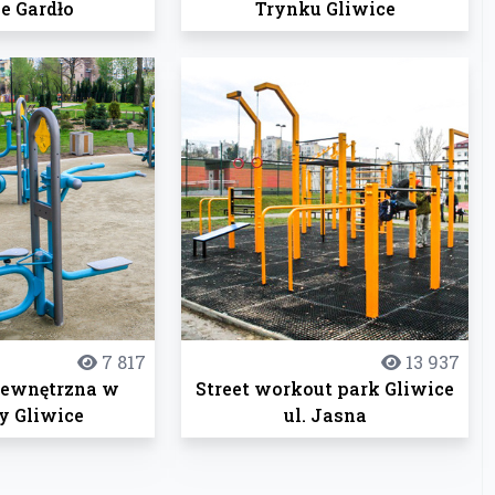
e Gardło
Trynku Gliwice
7 817
13 937
zewnętrzna w
Street workout park Gliwice
y Gliwice
ul. Jasna