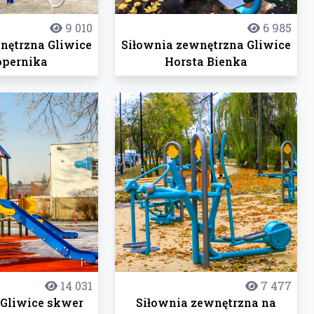
9 010
6 985
nętrzna Gliwice
Siłownia zewnętrzna Gliwice
opernika
Horsta Bienka
14 031
7 477
 Gliwice skwer
Siłownia zewnętrzna na